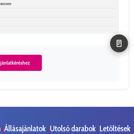
n-woven
jánlatkéréshez
m
Állásajánlatok
Utolsó darabok
Letöltések
|
|
|