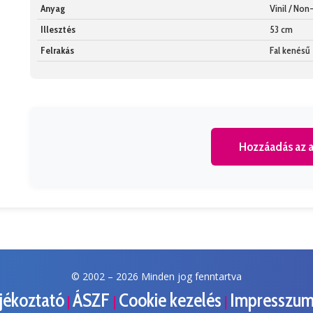
Anyag
Vinil / No
Illesztés
53 cm
Felrakás
Fal kenésű
Hozzáadás az a
© 2002 –
2026 Minden jog fenntartva
ájékoztató
ÁSZF
Cookie kezelés
Impresszu
|
|
|