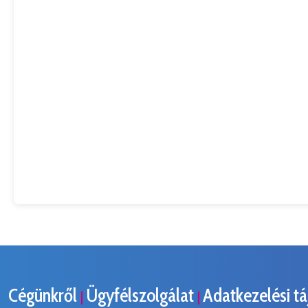
Cégünkről
Ügyfélszolgálat
Adatkezelési t
|
|