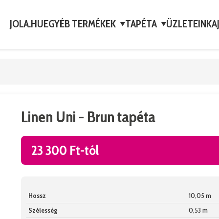
JOLA.HU
EGYÉB TERMÉKEK
TAPÉTA
ÜZLETEINK
A
▼
▼
Linen Uni - Brun tapéta
23 300 Ft-tól
Hossz
10,05 m
Szélesség
0,53 m