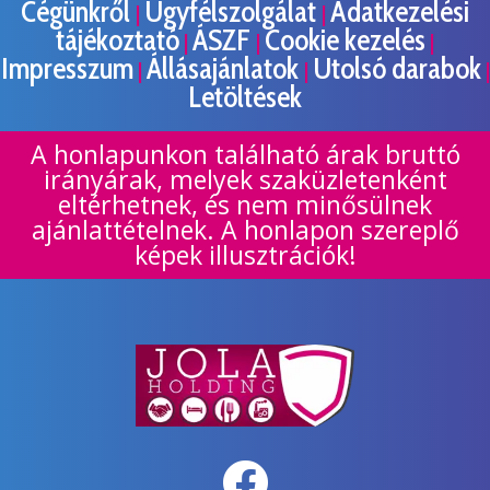
Cégünkről
Ügyfélszolgálat
Adatkezelési
|
|
tájékoztató
ÁSZF
Cookie kezelés
|
|
|
Impresszum
Állásajánlatok
Utolsó darabok
|
|
|
Letöltések
A honlapunkon található árak bruttó
irányárak, melyek szaküzletenként
eltérhetnek, és nem minősülnek
ajánlattételnek. A honlapon szereplő
képek illusztrációk!
