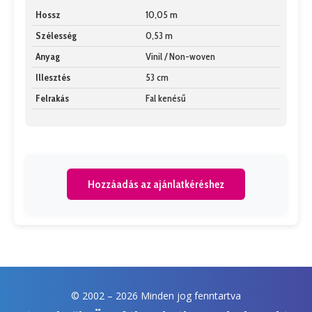
Hossz
10,05 m
Szélesség
0,53 m
Anyag
Vinil / Non-woven
Illesztés
53 cm
Felrakás
Fal kenésű
Hozzáadás az ajánlatkéréshez
© 2002 –
2026 Minden jog fenntartva