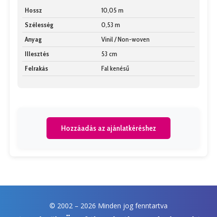
Hossz
10,05 m
Szélesség
0,53 m
Anyag
Vinil / Non-woven
Illesztés
53 cm
Felrakás
Fal kenésű
Hozzáadás az ajánlatkéréshez
© 2002 –
2026 Minden jog fenntartva