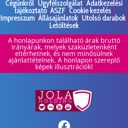
Cégünkről
Ügyfélszolgálat
Adatkezelési
|
|
tájékoztató
ÁSZF
Cookie kezelés
|
|
|
Impresszum
Állásajánlatok
Utolsó darabok
|
|
|
Letöltések
A honlapunkon található árak bruttó
irányárak, melyek szaküzletenként
eltérhetnek, és nem minősülnek
ajánlattételnek. A honlapon szereplő
képek illusztrációk!
