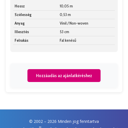
Hossz
10,05 m
Szélesség
0,53 m
Anyag
Vinil / Non-woven
Illesztés
53 cm
Felrakás
Fal kenésű
Hozzáadás az ajánlatkéréshez
© 2002 –
2026 Minden jog fenntartva