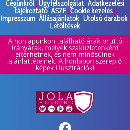
Cégünkről
Ügyfélszolgálat
Adatkezelési
|
|
tájékoztató
ÁSZF
Cookie kezelés
|
|
|
Impresszum
Állásajánlatok
Utolsó darabok
|
|
|
Letöltések
A honlapunkon található árak bruttó
irányárak, melyek szaküzletenként
eltérhetnek, és nem minősülnek
ajánlattételnek. A honlapon szereplő
képek illusztrációk!
