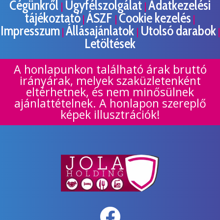
Cégünkről
Ügyfélszolgálat
Adatkezelési
|
|
tájékoztató
ÁSZF
Cookie kezelés
|
|
|
Impresszum
Állásajánlatok
Utolsó darabok
|
|
|
Letöltések
A honlapunkon található árak bruttó
irányárak, melyek szaküzletenként
eltérhetnek, és nem minősülnek
ajánlattételnek. A honlapon szereplő
képek illusztrációk!
