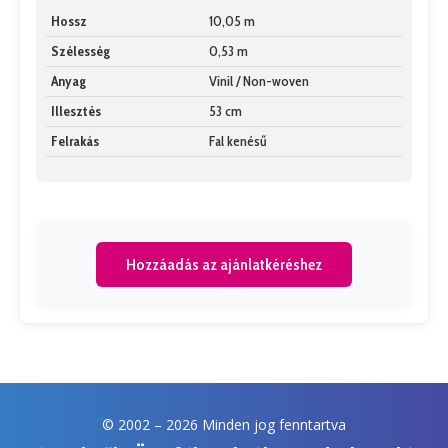
Hossz
10,05 m
Szélesség
0,53 m
Anyag
Vinil / Non-woven
Illesztés
53 cm
Felrakás
Fal kenésű
Hozzáadás az ajánlatkéréshez
© 2002 –
2026 Minden jog fenntartva