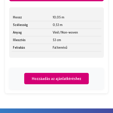
Hossz
10,05 m
Szélesség
0,53 m
Anyag
Vinil / Non-woven
Illesztés
53 cm
Felrakás
Fal kenésű
Hozzáadás az ajánlatkéréshez