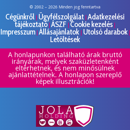
© 2002 –
2026 Minden jog fenntartva
Cégünkről
Ügyfélszolgálat
Adatkezelési
|
|
tájékoztató
ÁSZF
Cookie kezelés
|
|
|
Impresszum
Állásajánlatok
Utolsó darabok
|
|
|
Letöltések
A honlapunkon található árak bruttó
irányárak, melyek szaküzletenként
eltérhetnek, és nem minősülnek
ajánlattételnek. A honlapon szereplő
képek illusztrációk!