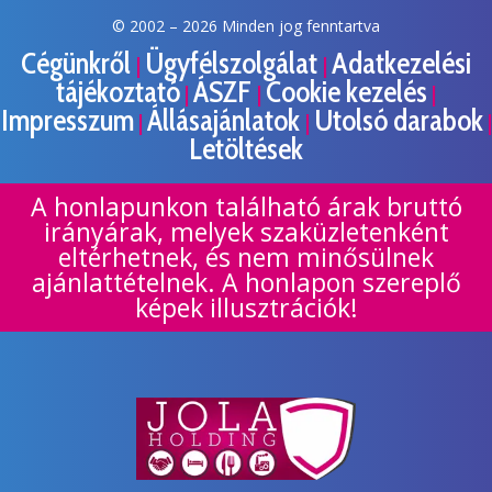
© 2002 –
2026 Minden jog fenntartva
Cégünkről
Ügyfélszolgálat
Adatkezelési
|
|
tájékoztató
ÁSZF
Cookie kezelés
|
|
|
Impresszum
Állásajánlatok
Utolsó darabok
|
|
|
Letöltések
A honlapunkon található árak bruttó
irányárak, melyek szaküzletenként
eltérhetnek, és nem minősülnek
ajánlattételnek. A honlapon szereplő
képek illusztrációk!