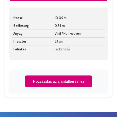
Hossz
10,05 m
Szélesség
0,53 m
Anyag
Vinil / Non-woven
Illesztés
53 cm
Felrakás
Fal kenésű
Hozzáadás az ajánlatkéréshez