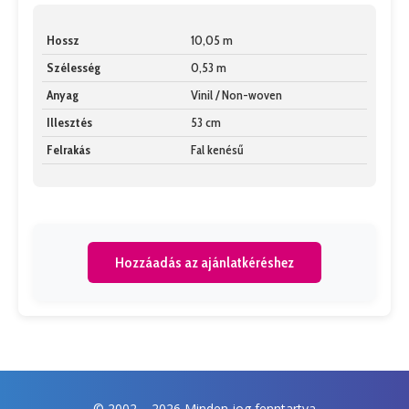
Hossz
10,05 m
Szélesség
0,53 m
Anyag
Vinil / Non-woven
Illesztés
53 cm
Felrakás
Fal kenésű
Hozzáadás az ajánlatkéréshez
© 2002 –
2026 Minden jog fenntartva