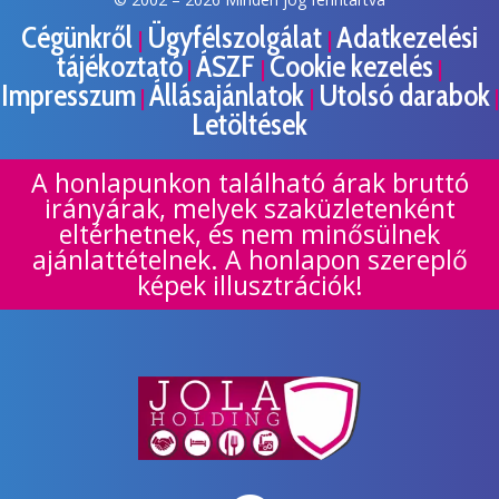
Cégünkről
Ügyfélszolgálat
Adatkezelési
|
|
tájékoztató
ÁSZF
Cookie kezelés
|
|
|
Impresszum
Állásajánlatok
Utolsó darabok
|
|
|
Letöltések
A honlapunkon található árak bruttó
irányárak, melyek szaküzletenként
eltérhetnek, és nem minősülnek
ajánlattételnek. A honlapon szereplő
képek illusztrációk!