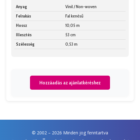
Anyag
Vinil / Non-woven
Felrakás
Fal kenésű
Hossz
10,05 m
Illesztés
53 cm
Szélesség
0,53 m
Hozzáadás az ajánlatkéréshez
© 2002 –
2026 Minden jog fenntartva