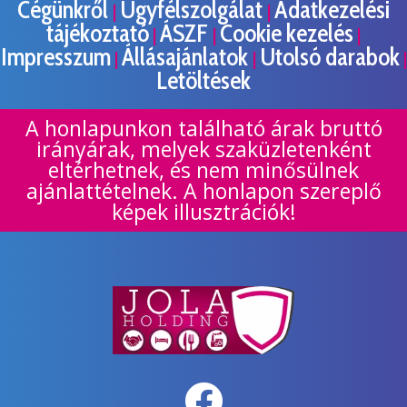
Cégünkről
Ügyfélszolgálat
Adatkezelési
|
|
tájékoztató
ÁSZF
Cookie kezelés
|
|
|
Impresszum
Állásajánlatok
Utolsó darabok
|
|
|
Letöltések
A honlapunkon található árak bruttó
irányárak, melyek szaküzletenként
eltérhetnek, és nem minősülnek
ajánlattételnek. A honlapon szereplő
képek illusztrációk!
