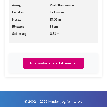
Anyag
Vinil / Non-woven
Felrakás
Fal kenésű
Hossz
10,05 m
Illesztés
53 cm
Szélesség
0,53 m
Hozzáadás az ajánlatkéréshez
© 2002 –
2026 Minden jog fenntartva