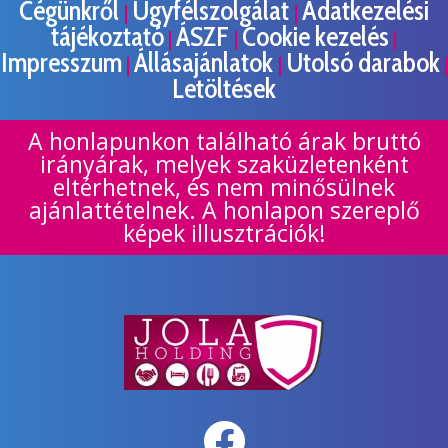
Cégünkről
Ügyfélszolgálat
Adatkezelési
|
|
tájékoztató
ÁSZF
Cookie kezelés
|
|
|
Impresszum
Állásajánlatok
Utolsó darabok
|
|
|
Letöltések
A honlapunkon található árak bruttó
irányárak, melyek szaküzletenként
eltérhetnek, és nem minősülnek
ajánlattételnek. A honlapon szereplő
képek illusztrációk!
