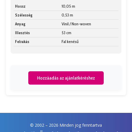
Hossz
10,05 m
Szélesség
0,53 m
Anyag
Vinil / Non-woven
Illesztés
53 cm
Felrakás
Fal kenésű
Hozzáadás az ajánlatkéréshez
© 2002 –
2026 Minden jog fenntartva