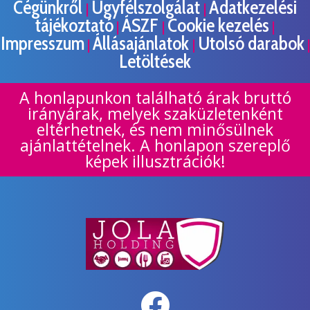
Cégünkről
Ügyfélszolgálat
Adatkezelési
|
|
tájékoztató
ÁSZF
Cookie kezelés
|
|
|
Impresszum
Állásajánlatok
Utolsó darabok
|
|
|
Letöltések
A honlapunkon található árak bruttó
irányárak, melyek szaküzletenként
eltérhetnek, és nem minősülnek
ajánlattételnek. A honlapon szereplő
képek illusztrációk!
