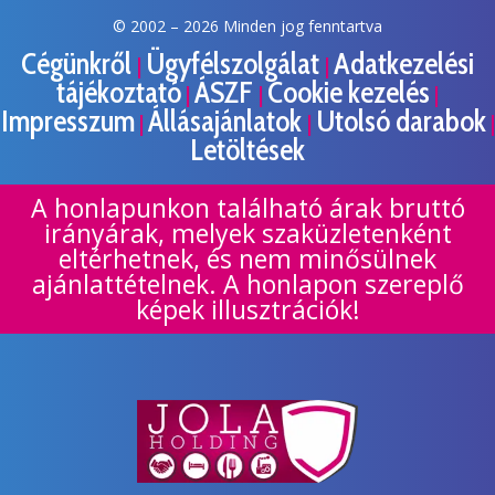
© 2002 –
2026 Minden jog fenntartva
Cégünkről
Ügyfélszolgálat
Adatkezelési
|
|
tájékoztató
ÁSZF
Cookie kezelés
|
|
|
Impresszum
Állásajánlatok
Utolsó darabok
|
|
|
Letöltések
A honlapunkon található árak bruttó
irányárak, melyek szaküzletenként
eltérhetnek, és nem minősülnek
ajánlattételnek. A honlapon szereplő
képek illusztrációk!