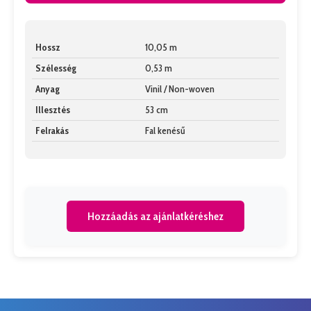
Hossz
10,05 m
Szélesség
0,53 m
Anyag
Vinil / Non-woven
Illesztés
53 cm
Felrakás
Fal kenésű
Hozzáadás az ajánlatkéréshez