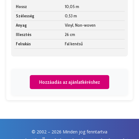
Hossz
10,05 m
Szélesség
0,53 m
Anyag
Vinyl, Non-woven
Illesztés
26 cm
Felrakás
Fal kenésű
Hozzáadás az ajánlatkéréshez
© 2002 –
2026 Minden jog fenntartva