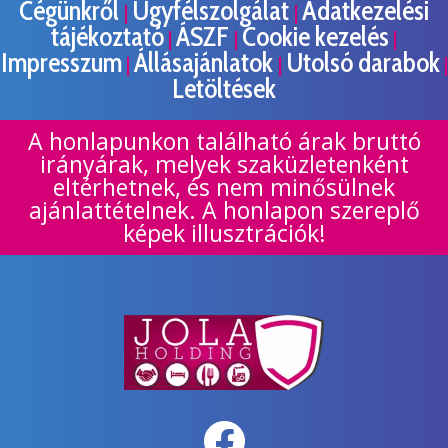
Cégünkről
Ügyfélszolgálat
Adatkezelési
|
|
tájékoztató
ÁSZF
Cookie kezelés
|
|
|
Impresszum
Állásajánlatok
Utolsó darabok
|
|
|
Letöltések
A honlapunkon található árak bruttó
irányárak, melyek szaküzletenként
eltérhetnek, és nem minősülnek
ajánlattételnek. A honlapon szereplő
képek illusztrációk!
