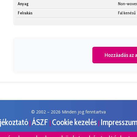
Anyag
Non-wove
Felrakás
Fal kenésű
Hozzáadás az a
© 2002 –
2026 Minden jog fenntartva
ájékoztató
ÁSZF
Cookie kezelés
Impresszu
|
|
|