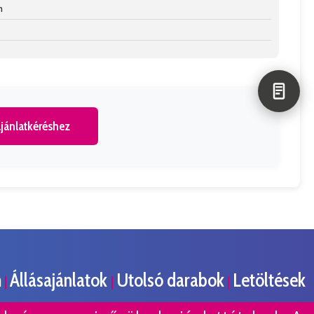
n
jánlatkéréshez
m
Állásajánlatok
Utolsó darabok
Letöltések
|
|
|