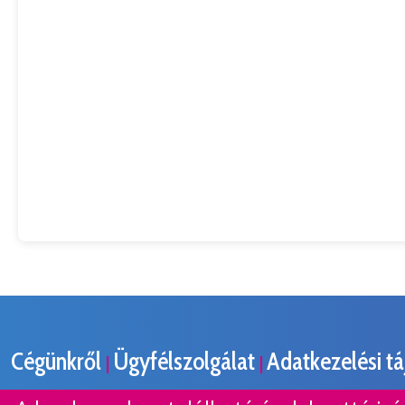
Cégünkről
Ügyfélszolgálat
Adatkezelési t
|
|