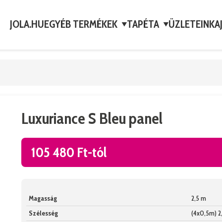
JOLA.HU
EGYÉB TERMÉKEK
TAPÉTA
ÜZLETEINK
A
▼
▼
Luxuriance S Bleu panel
105 480 Ft-tól
Magasság
2,5 m
Szélesség
(4x0,5m) 2