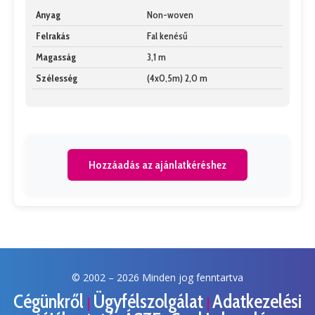
Anyag
Non-woven
Felrakás
Fal kenésű
Magasság
3,1 m
Szélesség
(4x0,5m) 2,0 m
Hozzáadás az ajánlatkéréshez
© 2002 –
2026 Minden jog fenntartva
Cégünkről
Ügyfélszolgálat
Adatkezelési
|
|