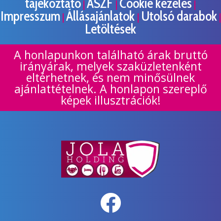
tájékoztató
ÁSZF
Cookie kezelés
|
|
|
Impresszum
Állásajánlatok
Utolsó darabok
|
|
|
Letöltések
A honlapunkon található árak bruttó
irányárak, melyek szaküzletenként
eltérhetnek, és nem minősülnek
ajánlattételnek. A honlapon szereplő
képek illusztrációk!
