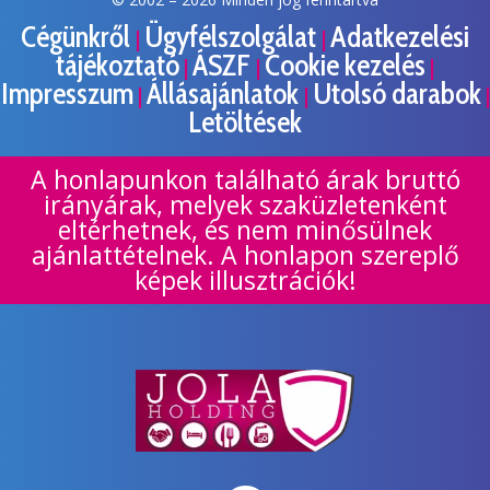
Cégünkről
Ügyfélszolgálat
Adatkezelési
|
|
tájékoztató
ÁSZF
Cookie kezelés
|
|
|
Impresszum
Állásajánlatok
Utolsó darabok
|
|
|
Letöltések
A honlapunkon található árak bruttó
irányárak, melyek szaküzletenként
eltérhetnek, és nem minősülnek
ajánlattételnek. A honlapon szereplő
képek illusztrációk!