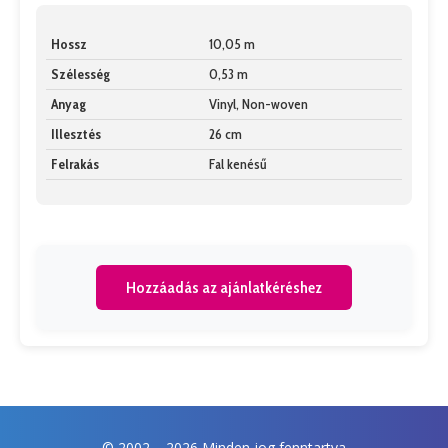
Hossz
10,05 m
Szélesség
0,53 m
Anyag
Vinyl, Non-woven
Illesztés
26 cm
Felrakás
Fal kenésű
Hozzáadás az ajánlatkéréshez
© 2002 –
2026 Minden jog fenntartva