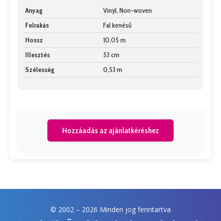
Anyag
Vinyl, Non-woven
Felrakás
Fal kenésű
Hossz
10,05 m
Illesztés
53 cm
Szélesség
0,53 m
Hozzáadás az ajánlatkéréshez
© 2002 –
2026 Minden jog fenntartva