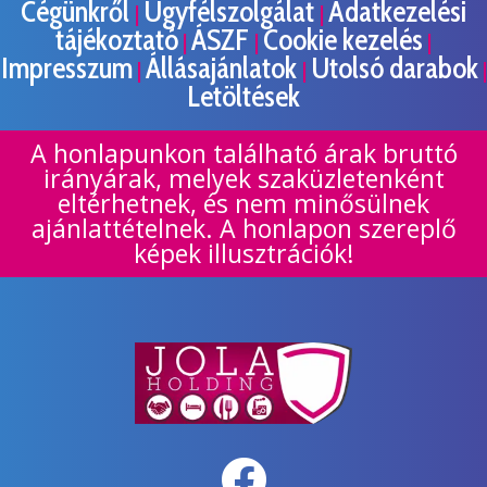
Cégünkről
Ügyfélszolgálat
Adatkezelési
|
|
tájékoztató
ÁSZF
Cookie kezelés
|
|
|
Impresszum
Állásajánlatok
Utolsó darabok
|
|
|
Letöltések
A honlapunkon található árak bruttó
irányárak, melyek szaküzletenként
eltérhetnek, és nem minősülnek
ajánlattételnek. A honlapon szereplő
képek illusztrációk!
