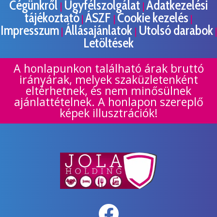
Cégünkről
Ügyfélszolgálat
Adatkezelési
|
|
tájékoztató
ÁSZF
Cookie kezelés
|
|
|
Impresszum
Állásajánlatok
Utolsó darabok
|
|
|
Letöltések
A honlapunkon található árak bruttó
irányárak, melyek szaküzletenként
eltérhetnek, és nem minősülnek
ajánlattételnek. A honlapon szereplő
képek illusztrációk!
