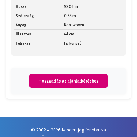
Hossz
10,05 m
Szélesség
0,53 m
Anyag
Non-woven
Illesztés
64 cm
Felrakás
Fal kenésű
Hozzáadás az ajánlatkéréshez
© 2002 –
2026 Minden jog fenntartva