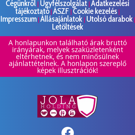
Cégünkről
Ügyfélszolgálat
Adatkezelési
|
|
tájékoztató
ÁSZF
Cookie kezelés
|
|
|
Impresszum
Állásajánlatok
Utolsó darabok
|
|
|
Letöltések
A honlapunkon található árak bruttó
irányárak, melyek szaküzletenként
eltérhetnek, és nem minősülnek
ajánlattételnek. A honlapon szereplő
képek illusztrációk!
