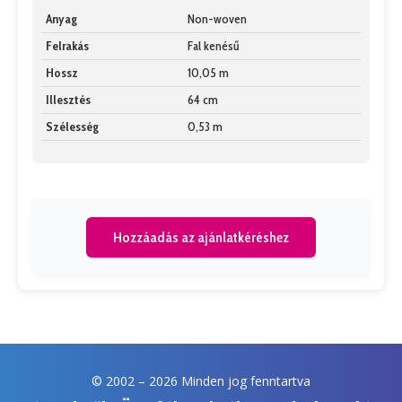
Anyag
Non-woven
Felrakás
Fal kenésű
Hossz
10,05 m
Illesztés
64 cm
Szélesség
0,53 m
Hozzáadás az ajánlatkéréshez
© 2002 –
2026 Minden jog fenntartva