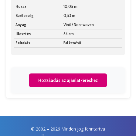
Hossz
10,05 m
Szélesség
0,53 m
Anyag
Vinil / Non-woven
Illesztés
64 cm
Felrakás
Fal kenésű
Hozzáadás az ajánlatkéréshez
© 2002 –
2026 Minden jog fenntartva