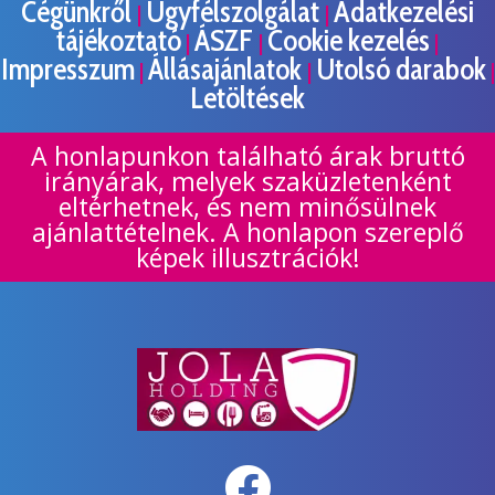
Cégünkről
Ügyfélszolgálat
Adatkezelési
|
|
tájékoztató
ÁSZF
Cookie kezelés
|
|
|
Impresszum
Állásajánlatok
Utolsó darabok
|
|
|
Letöltések
A honlapunkon található árak bruttó
irányárak, melyek szaküzletenként
eltérhetnek, és nem minősülnek
ajánlattételnek. A honlapon szereplő
képek illusztrációk!
