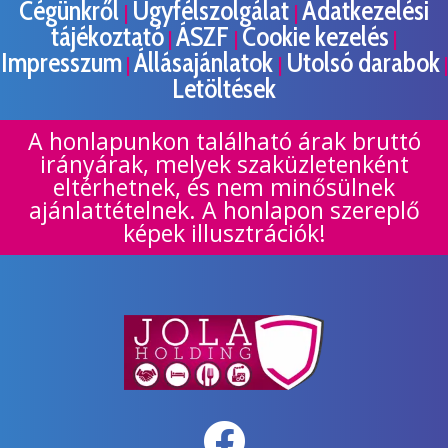
Cégünkről
Ügyfélszolgálat
Adatkezelési
|
|
tájékoztató
ÁSZF
Cookie kezelés
|
|
|
Impresszum
Állásajánlatok
Utolsó darabok
|
|
|
Letöltések
A honlapunkon található árak bruttó
irányárak, melyek szaküzletenként
eltérhetnek, és nem minősülnek
ajánlattételnek. A honlapon szereplő
képek illusztrációk!
