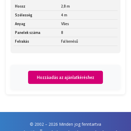
Hossz
2,8 m
Szélesség
4 m
Anyag
Vlies
Panelek száma
8
Felrakás
Fal kenésű
Hozzáadás az ajánlatkéréshez
© 2002 –
2026 Minden jog fenntartva