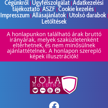
Cégünkről
Ügyfélszolgálat
Adatkezelési
|
|
tájékoztató
ÁSZF
Cookie kezelés
|
|
|
Impresszum
Állásajánlatok
Utolsó darabok
|
|
|
Letöltések
A honlapunkon található árak bruttó
irányárak, melyek szaküzletenként
eltérhetnek, és nem minősülnek
ajánlattételnek. A honlapon szereplő
képek illusztrációk!
