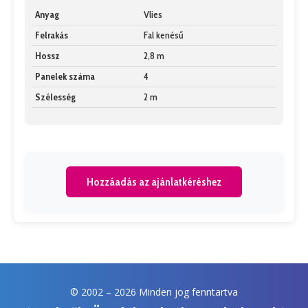
Anyag
Vlies
Felrakás
Fal kenésű
Hossz
2,8 m
Panelek száma
4
Szélesség
2 m
Hozzáadás az ajánlatkéréshez
© 2002 –
2026 Minden jog fenntartva