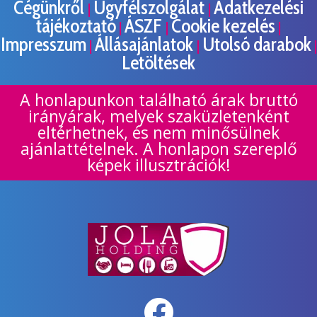
Cégünkről
Ügyfélszolgálat
Adatkezelési
|
|
tájékoztató
ÁSZF
Cookie kezelés
|
|
|
Impresszum
Állásajánlatok
Utolsó darabok
|
|
|
Letöltések
A honlapunkon található árak bruttó
irányárak, melyek szaküzletenként
eltérhetnek, és nem minősülnek
ajánlattételnek. A honlapon szereplő
képek illusztrációk!
