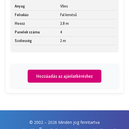
Anyag
Vlies
Felrakás
Fal kenésű
Hossz
2,8 m
Panelek száma
4
Szélesség
2 m
Hozzáadás az ajánlatkéréshez
© 2002 –
2026 Minden jog fenntartva