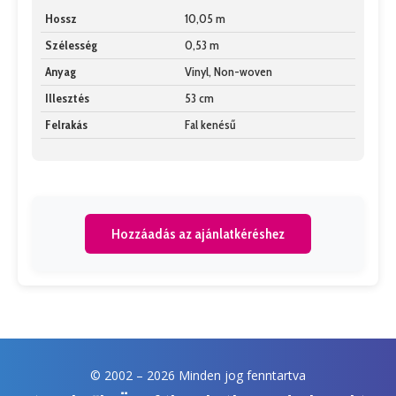
Hossz
10,05 m
Szélesség
0,53 m
Anyag
Vinyl, Non-woven
Illesztés
53 cm
Felrakás
Fal kenésű
Hozzáadás az ajánlatkéréshez
© 2002 –
2026 Minden jog fenntartva