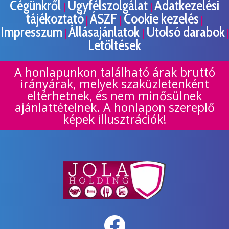
Cégünkről
Ügyfélszolgálat
Adatkezelési
|
|
tájékoztató
ÁSZF
Cookie kezelés
|
|
|
Impresszum
Állásajánlatok
Utolsó darabok
|
|
|
Letöltések
A honlapunkon található árak bruttó
irányárak, melyek szaküzletenként
eltérhetnek, és nem minősülnek
ajánlattételnek. A honlapon szereplő
képek illusztrációk!
