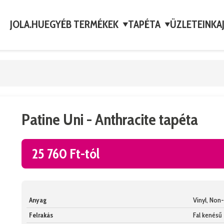
JOLA.HU
EGYÉB TERMÉKEK
TAPÉTA
ÜZLETEINK
A
▼
▼
Patine Uni - Anthracite tapéta
25 760 Ft-tól
Anyag
Vinyl, No
Felrakás
Fal kenésű