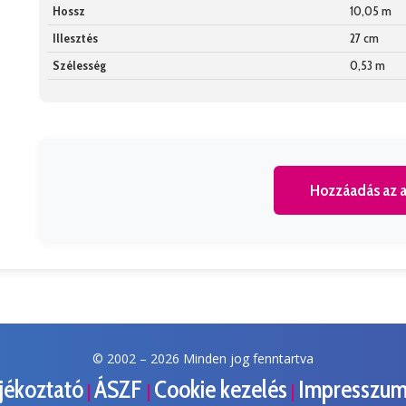
Hossz
10,05 m
Illesztés
27 cm
Szélesség
0,53 m
Hozzáadás az a
© 2002 –
2026 Minden jog fenntartva
ájékoztató
ÁSZF
Cookie kezelés
Impresszu
|
|
|