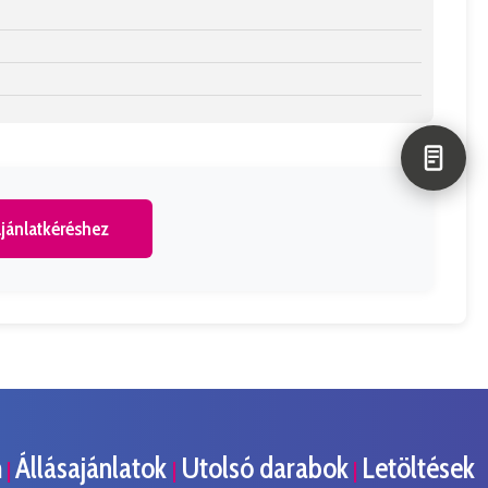
jánlatkéréshez
m
Állásajánlatok
Utolsó darabok
Letöltések
|
|
|