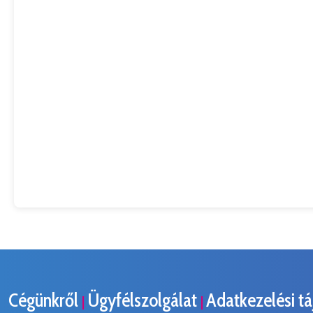
Cégünkről
Ügyfélszolgálat
Adatkezelési t
|
|