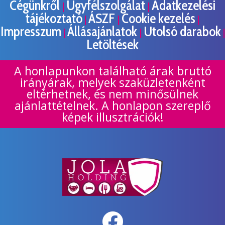
Cégünkről
Ügyfélszolgálat
Adatkezelési
|
|
tájékoztató
ÁSZF
Cookie kezelés
|
|
|
Impresszum
Állásajánlatok
Utolsó darabok
|
|
|
Letöltések
A honlapunkon található árak bruttó
irányárak, melyek szaküzletenként
eltérhetnek, és nem minősülnek
ajánlattételnek. A honlapon szereplő
képek illusztrációk!
