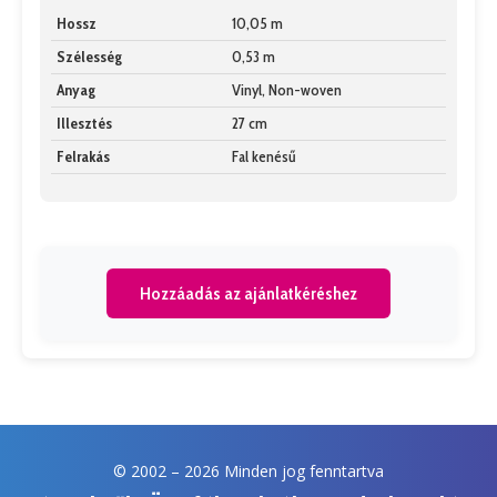
Hossz
10,05 m
Szélesség
0,53 m
Anyag
Vinyl, Non-woven
Illesztés
27 cm
Felrakás
Fal kenésű
Hozzáadás az ajánlatkéréshez
© 2002 –
2026 Minden jog fenntartva