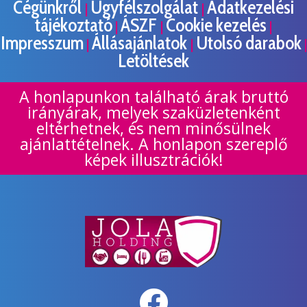
Cégünkről
Ügyfélszolgálat
Adatkezelési
|
|
tájékoztató
ÁSZF
Cookie kezelés
|
|
|
Impresszum
Állásajánlatok
Utolsó darabok
|
|
|
Letöltések
A honlapunkon található árak bruttó
irányárak, melyek szaküzletenként
eltérhetnek, és nem minősülnek
ajánlattételnek. A honlapon szereplő
képek illusztrációk!
