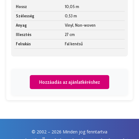
Hossz
10,05 m
Szélesség
0,53 m
Anyag
Vinyl, Non-woven
Illesztés
27 cm
Felrakás
Fal kenésű
Hozzáadás az ajánlatkéréshez
© 2002 –
2026 Minden jog fenntartva