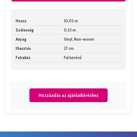
Hossz
10,05 m
Szélesség
0,53 m
Anyag
Vinyl, Non-woven
Illesztés
27 cm
Felrakás
Fal kenésű
Hozzáadás az ajánlatkéréshez