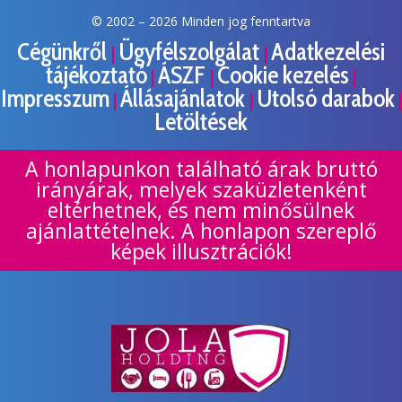
© 2002 –
2026 Minden jog fenntartva
Cégünkről
Ügyfélszolgálat
Adatkezelési
|
|
tájékoztató
ÁSZF
Cookie kezelés
|
|
|
Impresszum
Állásajánlatok
Utolsó darabok
|
|
|
Letöltések
A honlapunkon található árak bruttó
irányárak, melyek szaküzletenként
eltérhetnek, és nem minősülnek
ajánlattételnek. A honlapon szereplő
képek illusztrációk!