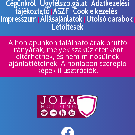
Cégünkről
Ügyfélszolgálat
Adatkezelési
|
|
tájékoztató
ÁSZF
Cookie kezelés
|
|
|
Impresszum
Állásajánlatok
Utolsó darabok
|
|
|
Letöltések
A honlapunkon található árak bruttó
irányárak, melyek szaküzletenként
eltérhetnek, és nem minősülnek
ajánlattételnek. A honlapon szereplő
képek illusztrációk!
