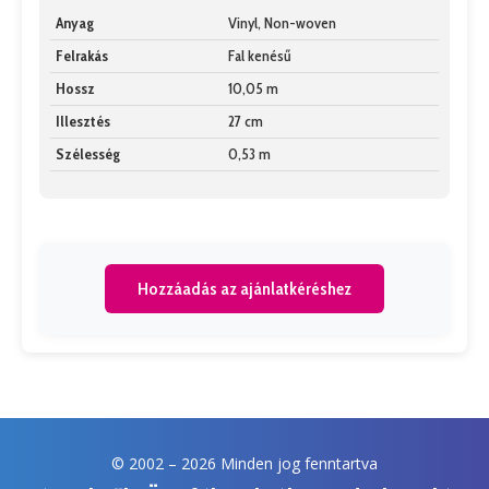
Anyag
Vinyl, Non-woven
Felrakás
Fal kenésű
Hossz
10,05 m
Illesztés
27 cm
Szélesség
0,53 m
Hozzáadás az ajánlatkéréshez
© 2002 –
2026 Minden jog fenntartva