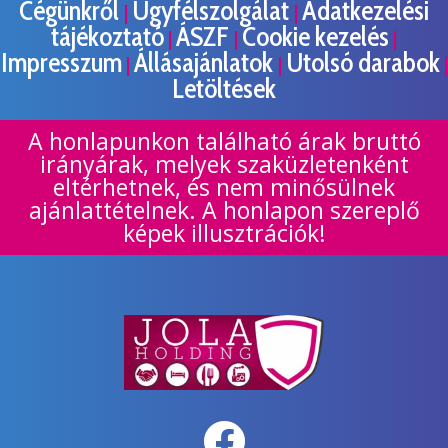
Cégünkről
Ügyfélszolgálat
Adatkezelési
|
|
tájékoztató
ÁSZF
Cookie kezelés
|
|
|
Impresszum
Állásajánlatok
Utolsó darabok
|
|
|
Letöltések
A honlapunkon található árak bruttó
irányárak, melyek szaküzletenként
eltérhetnek, és nem minősülnek
ajánlattételnek. A honlapon szereplő
képek illusztrációk!
