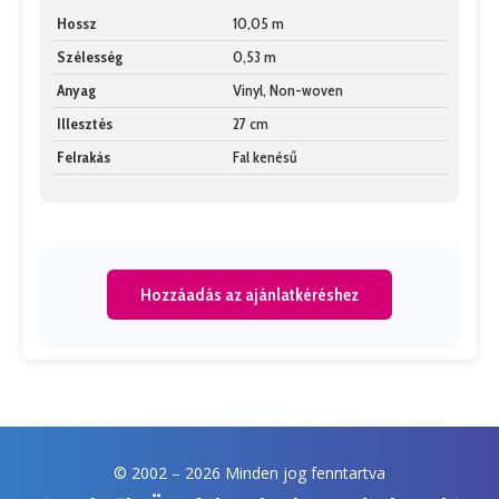
Hossz
10,05 m
Szélesség
0,53 m
Anyag
Vinyl, Non-woven
Illesztés
27 cm
Felrakás
Fal kenésű
Hozzáadás az ajánlatkéréshez
© 2002 –
2026 Minden jog fenntartva