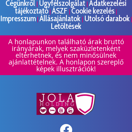
Cégünkről
Ügyfélszolgálat
Adatkezelési
|
|
tájékoztató
ÁSZF
Cookie kezelés
|
|
|
Impresszum
Állásajánlatok
Utolsó darabok
|
|
|
Letöltések
A honlapunkon található árak bruttó
irányárak, melyek szaküzletenként
eltérhetnek, és nem minősülnek
ajánlattételnek. A honlapon szereplő
képek illusztrációk!
