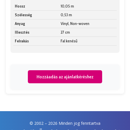
Hossz
10,05 m
Szélesség
0,53 m
Anyag
Vinyl, Non-woven
Illesztés
27 cm
Felrakás
Fal kenésű
Hozzáadás az ajánlatkéréshez
© 2002 –
2026 Minden jog fenntartva