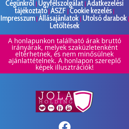
Cégünkről
Ügyfélszolgálat
Adatkezelési
|
|
tájékoztató
ÁSZF
Cookie kezelés
|
|
|
Impresszum
Állásajánlatok
Utolsó darabok
|
|
|
Letöltések
A honlapunkon található árak bruttó
irányárak, melyek szaküzletenként
eltérhetnek, és nem minősülnek
ajánlattételnek. A honlapon szereplő
képek illusztrációk!
