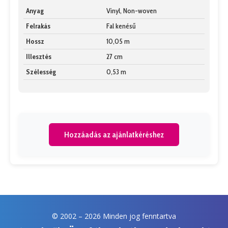
Anyag
Vinyl, Non-woven
Felrakás
Fal kenésű
Hossz
10,05 m
Illesztés
27 cm
Szélesség
0,53 m
Hozzáadás az ajánlatkéréshez
© 2002 –
2026 Minden jog fenntartva