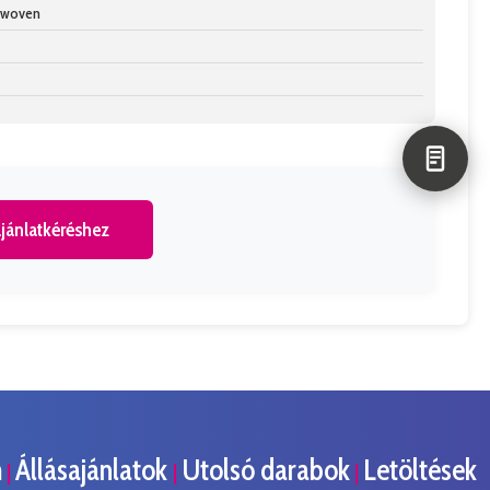
n-woven
jánlatkéréshez
m
Állásajánlatok
Utolsó darabok
Letöltések
|
|
|