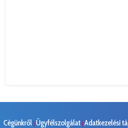
Cégünkről
Ügyfélszolgálat
Adatkezelési t
|
|