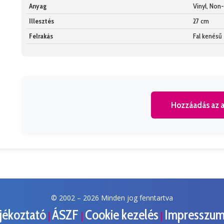
Anyag
Vinyl, No
Illesztés
27 cm
Felrakás
Fal kenésű
Hozzáadás az a
© 2002 –
2026 Minden jog fenntartva
ájékoztató
ÁSZF
Cookie kezelés
Impresszu
|
|
|