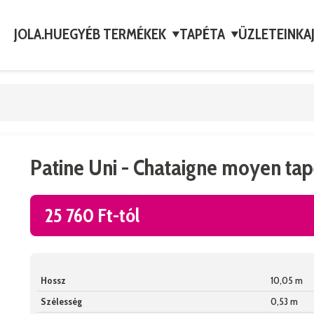
JOLA.HU
EGYÉB TERMÉKEK
TAPÉTA
ÜZLETEINK
A
▼
▼
Patine Uni - Chataigne moyen tap
25 760 Ft-tól
Hossz
10,05 m
Szélesség
0,53 m