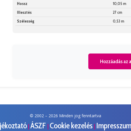
Hossz
10,05 m
Illesztés
27 cm
Szélesség
0,53 m
Hozzáadás az a
© 2002 –
2026 Minden jog fenntartva
ájékoztató
ÁSZF
Cookie kezelés
Impresszu
|
|
|