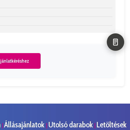
jánlatkéréshez
m
Állásajánlatok
Utolsó darabok
Letöltések
|
|
|