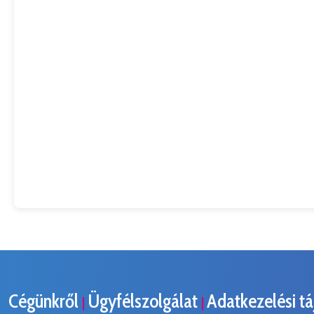
Cégünkről
Ügyfélszolgálat
Adatkezelési t
|
|