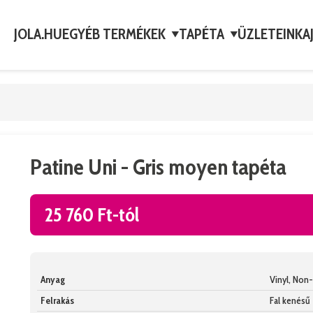
JOLA.HU
EGYÉB TERMÉKEK
TAPÉTA
ÜZLETEINK
A
▼
▼
Patine Uni - Gris moyen tapéta
25 760 Ft-tól
Anyag
Vinyl, No
Felrakás
Fal kenésű