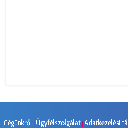
Cégünkről
Ügyfélszolgálat
Adatkezelési t
|
|