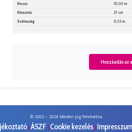
Hossz
10,05 m
Illesztés
27 cm
Szélesség
0,53 m
Hozzáadás az a
© 2002 –
2026 Minden jog fenntartva
ájékoztató
ÁSZF
Cookie kezelés
Impresszu
|
|
|