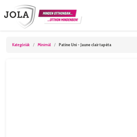
Kategóriák
/
Minimál
/
Patine Uni - Jaune clair tapéta