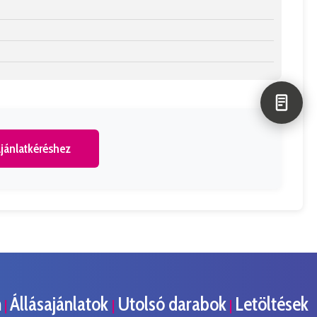
jánlatkéréshez
m
Állásajánlatok
Utolsó darabok
Letöltések
|
|
|