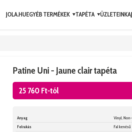
JOLA.HU
EGYÉB TERMÉKEK
TAPÉTA
ÜZLETEINK
A
▼
▼
Patine Uni - Jaune clair tapéta
25 760 Ft-tól
Anyag
Vinyl, No
Felrakás
Fal kenésű