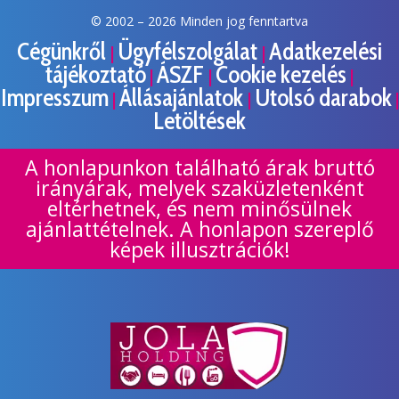
© 2002 –
2026 Minden jog fenntartva
Cégünkről
Ügyfélszolgálat
Adatkezelési
|
|
tájékoztató
ÁSZF
Cookie kezelés
|
|
|
Impresszum
Állásajánlatok
Utolsó darabok
|
|
|
Letöltések
A honlapunkon található árak bruttó
irányárak, melyek szaküzletenként
eltérhetnek, és nem minősülnek
ajánlattételnek. A honlapon szereplő
képek illusztrációk!