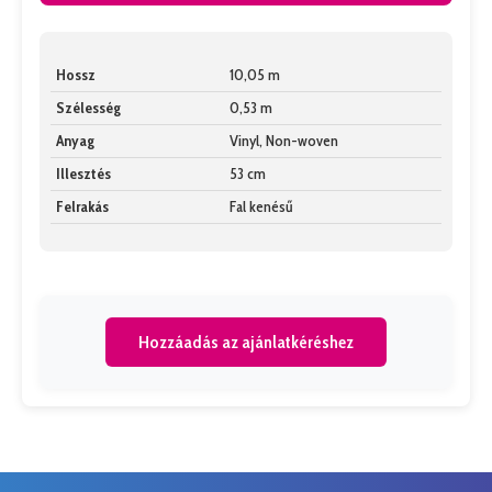
Hossz
10,05 m
Szélesség
0,53 m
Anyag
Vinyl, Non-woven
Illesztés
53 cm
Felrakás
Fal kenésű
Hozzáadás az ajánlatkéréshez