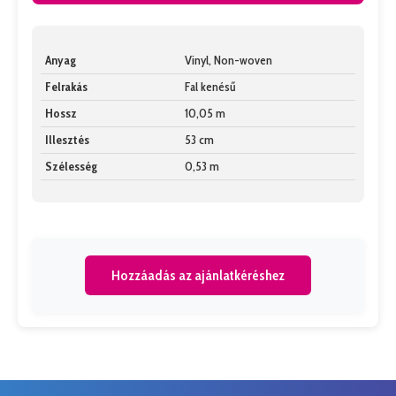
Anyag
Vinyl, Non-woven
Felrakás
Fal kenésű
Hossz
10,05 m
Illesztés
53 cm
Szélesség
0,53 m
Hozzáadás az ajánlatkéréshez