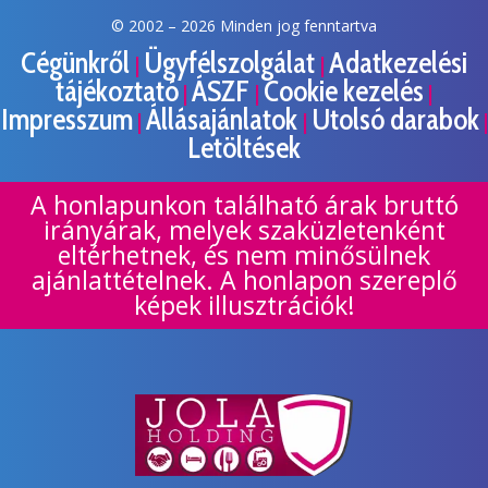
© 2002 –
2026 Minden jog fenntartva
Cégünkről
Ügyfélszolgálat
Adatkezelési
|
|
tájékoztató
ÁSZF
Cookie kezelés
|
|
|
Impresszum
Állásajánlatok
Utolsó darabok
|
|
|
Letöltések
A honlapunkon található árak bruttó
irányárak, melyek szaküzletenként
eltérhetnek, és nem minősülnek
ajánlattételnek. A honlapon szereplő
képek illusztrációk!