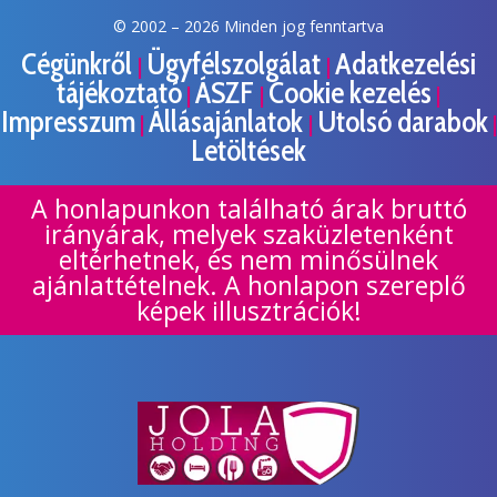
© 2002 –
2026 Minden jog fenntartva
Cégünkről
Ügyfélszolgálat
Adatkezelési
|
|
tájékoztató
ÁSZF
Cookie kezelés
|
|
|
Impresszum
Állásajánlatok
Utolsó darabok
|
|
|
Letöltések
A honlapunkon található árak bruttó
irányárak, melyek szaküzletenként
eltérhetnek, és nem minősülnek
ajánlattételnek. A honlapon szereplő
képek illusztrációk!