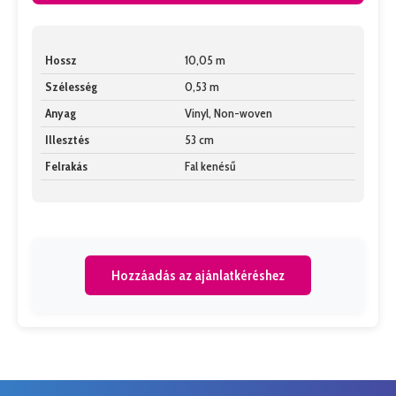
Hossz
10,05 m
Szélesség
0,53 m
Anyag
Vinyl, Non-woven
Illesztés
53 cm
Felrakás
Fal kenésű
Hozzáadás az ajánlatkéréshez