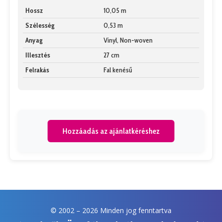
Hossz
10,05 m
Szélesség
0,53 m
Anyag
Vinyl, Non-woven
Illesztés
27 cm
Felrakás
Fal kenésű
Hozzáadás az ajánlatkéréshez
© 2002 –
2026 Minden jog fenntartva