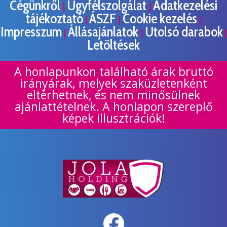
Cégünkről
Ügyfélszolgálat
Adatkezelési
|
|
tájékoztató
ÁSZF
Cookie kezelés
|
|
|
Impresszum
Állásajánlatok
Utolsó darabok
|
|
|
Letöltések
A honlapunkon található árak bruttó
irányárak, melyek szaküzletenként
eltérhetnek, és nem minősülnek
ajánlattételnek. A honlapon szereplő
képek illusztrációk!
