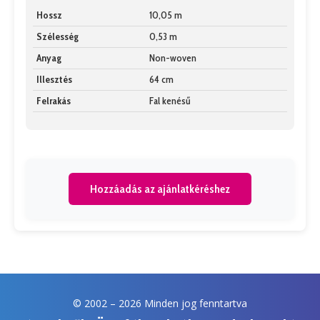
Hossz
10,05 m
Szélesség
0,53 m
Anyag
Non-woven
Illesztés
64 cm
Felrakás
Fal kenésű
Hozzáadás az ajánlatkéréshez
© 2002 –
2026 Minden jog fenntartva