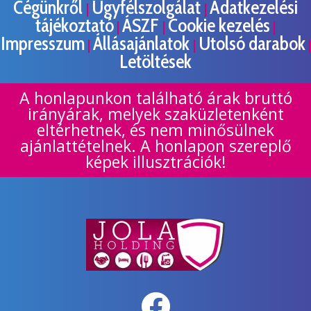
Cégünkről
Ügyfélszolgálat
Adatkezelési
|
|
tájékoztató
ÁSZF
Cookie kezelés
|
|
|
Impresszum
Állásajánlatok
Utolsó darabok
|
|
|
Letöltések
A honlapunkon található árak bruttó
irányárak, melyek szaküzletenként
eltérhetnek, és nem minősülnek
ajánlattételnek. A honlapon szereplő
képek illusztrációk!
