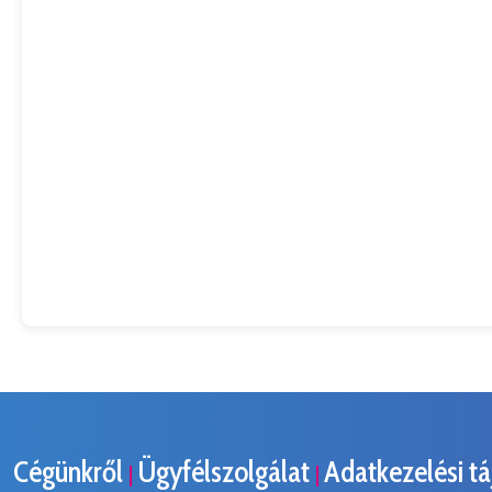
Cégünkről
Ügyfélszolgálat
Adatkezelési t
|
|