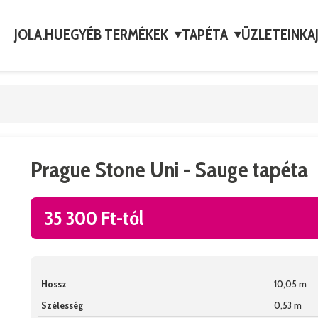
JOLA.HU
EGYÉB TERMÉKEK
TAPÉTA
ÜZLETEINK
A
▼
▼
Prague Stone Uni - Sauge tapéta
35 300 Ft-tól
Hossz
10,05 m
Szélesség
0,53 m