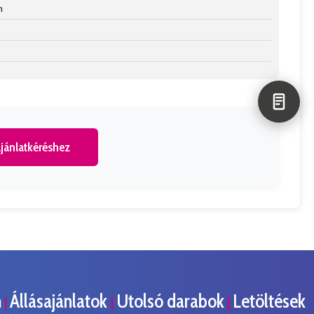
n
jánlatkéréshez
m
Állásajánlatok
Utolsó darabok
Letöltések
|
|
|