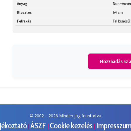
Anyag
Non-wove
Illesztés
64 cm
Felrakás
Fal kenésű
Hozzáadás az a
© 2002 –
2026 Minden jog fenntartva
ájékoztató
ÁSZF
Cookie kezelés
Impresszu
|
|
|