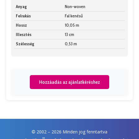
Anyag
Non-woven
Felrakás
Fal kenésű
Hossz
10,05 m
Illesztés
13 cm
Szélesség
0,53 m
Hozzáadás az ajánlatkéréshez
© 2002 –
2026 Minden jog fenntartva