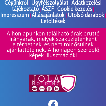
Cégünkről
Ügyfélszolgálat
Adatkezelési
|
|
tájékoztató
ÁSZF
Cookie kezelés
|
|
|
Impresszum
Állásajánlatok
Utolsó darabok
|
|
|
Letöltések
A honlapunkon található árak bruttó
irányárak, melyek szaküzletenként
eltérhetnek, és nem minősülnek
ajánlattételnek. A honlapon szereplő
képek illusztrációk!
