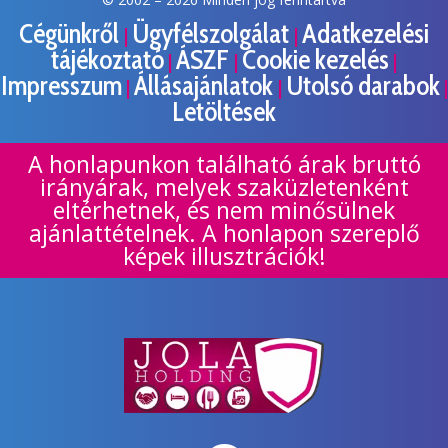
Cégünkről
Ügyfélszolgálat
Adatkezelési
|
|
tájékoztató
ÁSZF
Cookie kezelés
|
|
|
Impresszum
Állásajánlatok
Utolsó darabok
|
|
|
Letöltések
A honlapunkon található árak bruttó
irányárak, melyek szaküzletenként
eltérhetnek, és nem minősülnek
ajánlattételnek. A honlapon szereplő
képek illusztrációk!