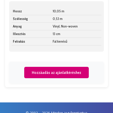
Hossz
10,05 m
Szélesség
0,53 m
Anyag
Vinyl, Non-woven
Illesztés
13 cm
Felrakás
Fal kenésű
Hozzáadás az ajánlatkéréshez
© 2002 –
2026 Minden jog fenntartva