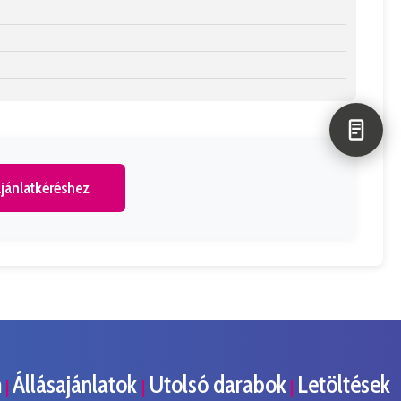
jánlatkéréshez
m
Állásajánlatok
Utolsó darabok
Letöltések
|
|
|