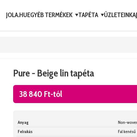
JOLA.HU
EGYÉB TERMÉKEK
TAPÉTA
ÜZLETEINK
A
▼
▼
Pure - Beige lin tapéta
38 840 Ft-tól
Anyag
Non-wove
Felrakás
Fal kenésű