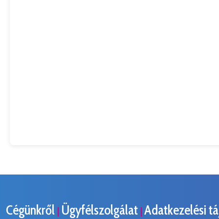
Cégünkről
Ügyfélszolgálat
Adatkezelési t
|
|