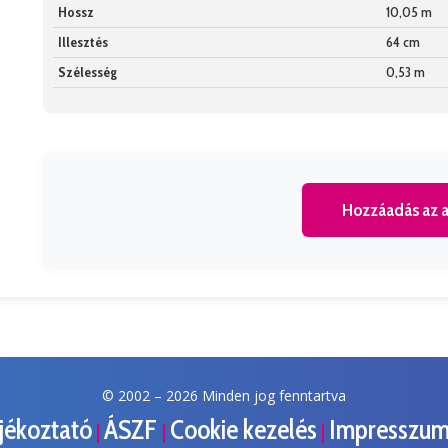
Hossz
10,05 m
Illesztés
64 cm
Szélesség
0,53 m
Hozzáadás az a
© 2002 –
2026 Minden jog fenntartva
ájékoztató
ÁSZF
Cookie kezelés
Impresszu
|
|
|