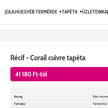
JOLA.HU
EGYÉB TERMÉKEK
TAPÉTA
ÜZLETEINK
A
▼
▼
Récif - Corail cuivre tapéta
41 180 Ft-tól
Anyag
Non-wove
Felrakás
Fal kenésű