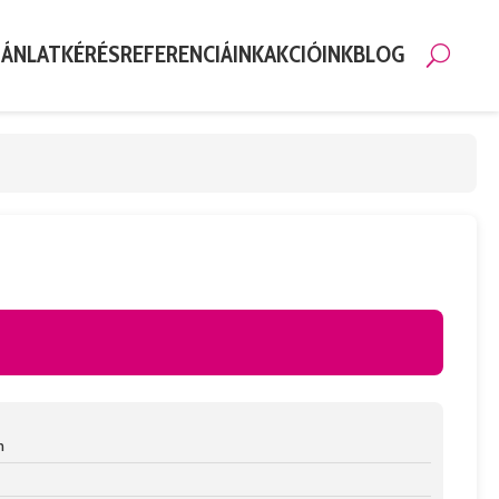
JÁNLATKÉRÉS
REFERENCIÁINK
AKCIÓINK
BLOG
Kere
n