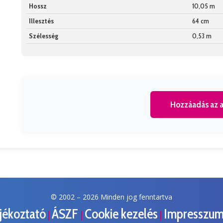
Hossz
10,05 m
Illesztés
64 cm
Szélesség
0,53 m
Hozzáadás az a
© 2002 –
2026 Minden jog fenntartva
ájékoztató
ÁSZF
Cookie kezelés
Impresszu
|
|
|