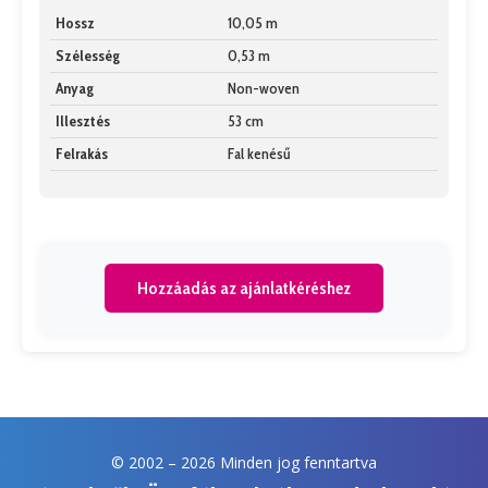
Hossz
10,05 m
Szélesség
0,53 m
Anyag
Non-woven
Illesztés
53 cm
Felrakás
Fal kenésű
Hozzáadás az ajánlatkéréshez
© 2002 –
2026 Minden jog fenntartva