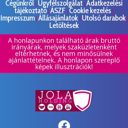
Cégünkről
Ügyfélszolgálat
Adatkezelési
|
|
tájékoztató
ÁSZF
Cookie kezelés
|
|
|
Impresszum
Állásajánlatok
Utolsó darabok
|
|
|
Letöltések
A honlapunkon található árak bruttó
irányárak, melyek szaküzletenként
eltérhetnek, és nem minősülnek
ajánlattételnek. A honlapon szereplő
képek illusztrációk!
