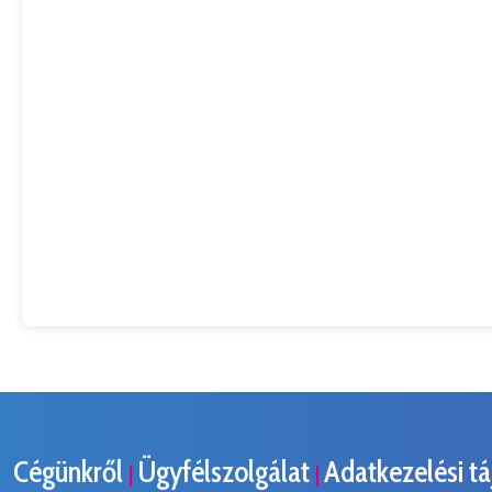
Cégünkről
Ügyfélszolgálat
Adatkezelési t
|
|