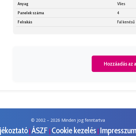
Anyag
Vlies
Panelek száma
4
Felrakás
Fal kenésű
Hozzáadás az a
© 2002 –
2026 Minden jog fenntartva
ájékoztató
ÁSZF
Cookie kezelés
Impresszu
|
|
|