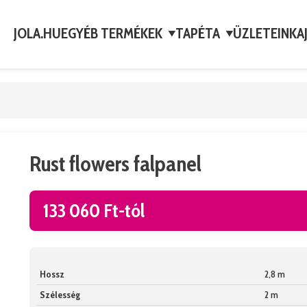
JOLA.HU
EGYÉB TERMÉKEK
TAPÉTA
ÜZLETEINK
A
▼
▼
Rust flowers falpanel
133 060 Ft-tól
Hossz
2,8 m
Szélesség
2 m