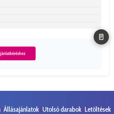
jánlatkéréshez
m
Állásajánlatok
Utolsó darabok
Letöltések
|
|
|