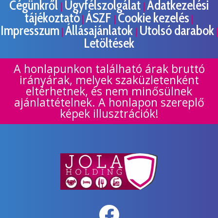
Cégünkről
Ügyfélszolgálat
Adatkezelési
|
|
tájékoztató
ÁSZF
Cookie kezelés
|
|
|
Impresszum
Állásajánlatok
Utolsó darabok
|
|
|
Letöltések
A honlapunkon található árak bruttó
irányárak, melyek szaküzletenként
eltérhetnek, és nem minősülnek
ajánlattételnek. A honlapon szereplő
képek illusztrációk!
