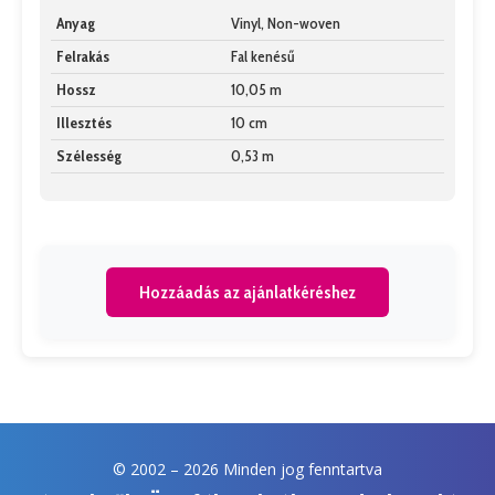
Anyag
Vinyl, Non-woven
Felrakás
Fal kenésű
Hossz
10,05 m
Illesztés
10 cm
Szélesség
0,53 m
Hozzáadás az ajánlatkéréshez
© 2002 –
2026 Minden jog fenntartva