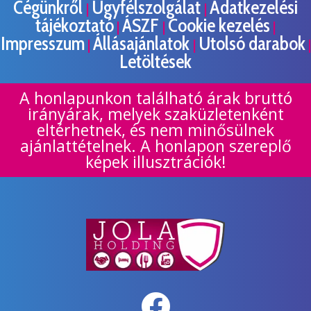
Cégünkről
Ügyfélszolgálat
Adatkezelési
|
|
tájékoztató
ÁSZF
Cookie kezelés
|
|
|
Impresszum
Állásajánlatok
Utolsó darabok
|
|
|
Letöltések
A honlapunkon található árak bruttó
irányárak, melyek szaküzletenként
eltérhetnek, és nem minősülnek
ajánlattételnek. A honlapon szereplő
képek illusztrációk!
