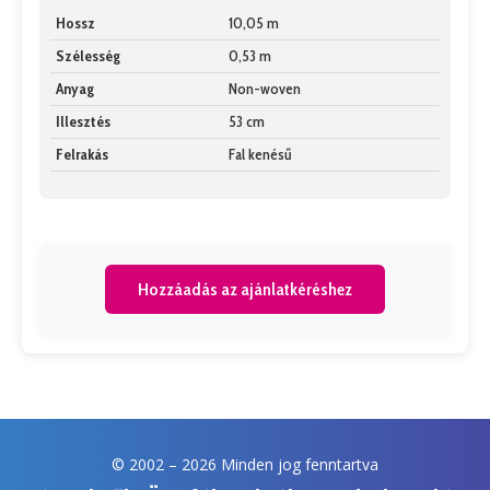
Hossz
10,05 m
Szélesség
0,53 m
Anyag
Non-woven
Illesztés
53 cm
Felrakás
Fal kenésű
Hozzáadás az ajánlatkéréshez
© 2002 –
2026 Minden jog fenntartva