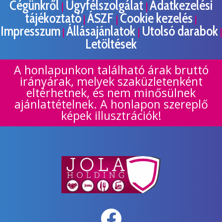
Cégünkről
Ügyfélszolgálat
Adatkezelési
|
|
tájékoztató
ÁSZF
Cookie kezelés
|
|
|
Impresszum
Állásajánlatok
Utolsó darabok
|
|
|
Letöltések
A honlapunkon található árak bruttó
irányárak, melyek szaküzletenként
eltérhetnek, és nem minősülnek
ajánlattételnek. A honlapon szereplő
képek illusztrációk!
