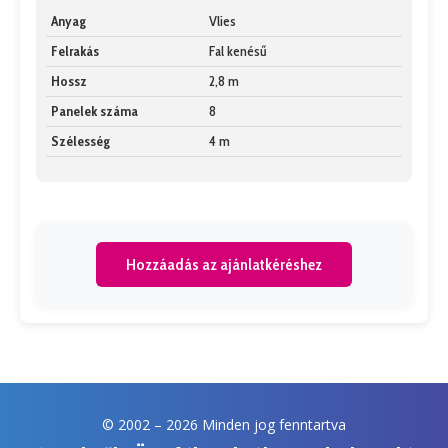
Anyag
Vlies
Felrakás
Fal kenésű
Hossz
2,8 m
Panelek száma
8
Szélesség
4 m
Hozzáadás az ajánlatkéréshez
© 2002 –
2026 Minden jog fenntartva